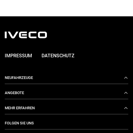
IMPRESSUM
DATENSCHUTZ
NEUFAHRZEUGE
Daily
ANGEBOTE
E-Daily
Aktionen
MEHR ERFAHREN
Eurocargo
IVECO Services
Über uns
FOLGEN SIE UNS
S-Way
Konfigurieren Sie Ihren Wagen