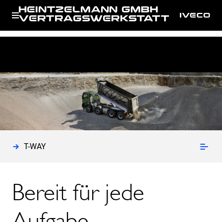
HEINTZELMANN GMBH
VERTRAGSWERKSTATT
IVECO
Neufahrzeuge
T-WAY
Fahrgestell
T-WAY
Bereit für jede
Aufgabe