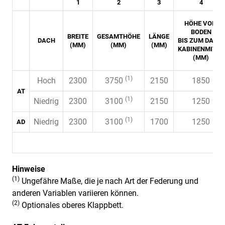
1
2
3
4
HÖHE VOM
BODEN
BREITE
GESAMTHÖHE
LÄNGE
DACH
BIS ZUM DACH,
(MM)
(MM)
(MM)
KABINENMITTE
(MM)
(1)
Hoch
2300
3750
2150
1850
AT
(1)
Niedrig
2300
3100
2150
1250
(1)
Niedrig
2300
3100
1700
1250
AD
Hinweise
(1)
Ungefähre Maße, die je nach Art der Federung und
anderen Variablen variieren können.
(2)
Optionales oberes Klappbett.