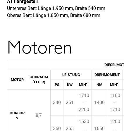
AT Fahrgestell
Untereres Bett: Länge 1.950 mm, Breite 540 mm
Oberes Bett: Länge 1.850 mm, Breite 680 mm
Motoren
DIESELMOTORR
LEISTUNG
DREHMOMENT
TU
HUBRAUM
MOTOR
(LITER)
-1
-1
PS
KW
MIN
NM
MIN
1710
1100
340
251
-
1400
-
2200
1710
CURSOR
8,7
9
1530
1200
360
265
-
1650
-